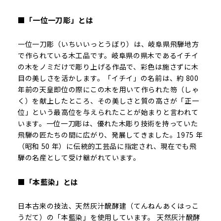
■「一位一刀彫」とは
一位一刀彫（いちいいっとうぼり）は、岐阜県飛騨地方
で作られている木工品です。岐阜県の県木であるイチイ
の木をノミだけで彫り上げる作品で、彩色は施さずに木
目の美しさを活かします。「イチイ」の名前は、約 800
年前の天皇即位の際にこの木を用いて作られた笏（しゃ
く）を献上したところ、その美しさと質の高さが「正一
位」という最高位を与えられたことが始まりと言われて
います。一位一刀彫は、優れた木彫り技術を持っていた
飛騨の匠たちの間に広がり、発展してきました。1975 年
（昭和 50 年）に伝統的工芸品に指定され、現在でも飛
騨の名産として受け継がれています。
■「本藍染」とは
日本古来の技法、天然灰汁醗酵建（てんねんあくはっこ
うだて）の「本藍染」を使用しています。 天然灰汁醗酵