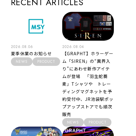
RECENT ARTICLES
2026.08.06
2026.08.04
夏季休業のお知らせ
【GRAPHT】ホラーゲー
ム「SIREN」の“異界入
NEWS
PRODUCT
り”にあわせ新作アイテ
ムが登場 「羽生蛇蕎
麦」Tシャツや トレー
ディングマグネットを予
約受付中、JR池袋駅ポッ
プアップストアでも順次
販売
NEWS
PRODUCT