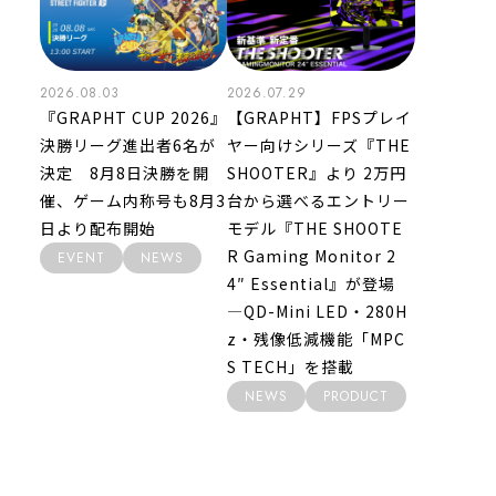
2026.08.03
2026.07.29
『GRAPHT CUP 2026』
【GRAPHT】FPSプレイ
決勝リーグ進出者6名が
ヤー向けシリーズ『THE
決定 8月8日決勝を開
SHOOTER』より 2万円
催、ゲーム内称号も8月3
台から選べるエントリー
日より配布開始
モデル『THE SHOOTE
R Gaming Monitor 2
EVENT
NEWS
4″ Essential』が登場
―QD-Mini LED・280H
z・残像低減機能「MPC
S TECH」を搭載
NEWS
PRODUCT