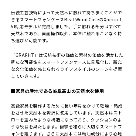
伝統工芸技術によって天然木に触れて持ち歩くことがで
きるスマートフォンケースReal Wood CaseのXperia 1
VI対応モデルが完成しました。手に触れる部分はすべて
天然木であり、画面操作以外、本体に触れることなく持
ち運びが可能です。
「GRAPHT」は伝統技術の価値と素材の価値を活かした
新たな可能性をスマートフォンケースに具現化し、新た
な文化価値を感じられるライフスタイルのシーンを提案
していきます。
■家具の産地である岐阜高山の天然木を使用
高級家具を製作するために長い年月をかけて乾燥・熟成
をさせた天然木を贅沢に使用しています。天然木はスト
ローを重ねたような構造になっており、クッションのよ
うな役目を果たします。衝撃を和らげ大切なスマートフ
ォンを護ります。さらに天然木には精油成分により心地