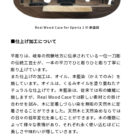
Real Wood Case for Xperia 1 VI 断面図
■仕上げ加工について
平彫りは、岐阜の飛騨地方に伝承されている一位一刀彫
の伝統工芸士が、一本の平刀でひと彫りひと彫り丁寧に
彫り上げています。
また仕上げの加工は、オイル、本藍染（かえでのみ）を
施しています。オイルは、くるみオイルを塗り重ねたナ
チュラルな仕上げです。本藍染は、従来では布の繊維に
施しますが、Real Wood Caseでは新しい素材との掛け
合わせを試み、木に定着しづらい染を無垢の天然木に定
着させることができました。天然木と天然染めならでは
の日々の経年変化を楽しむことができます。木の種類に
よって様々な表情があり、それぞれ永く使い込むほどに
美しさや味わいが増していきます。