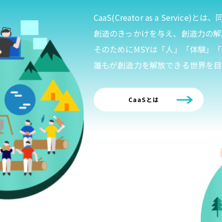
CaaS(Creator as a Serv
創造のきっかけを与え、創造力の解
そのためにMSYは「人」「体験」
誰もが創造力を解放できる世界を目
CaaSとは