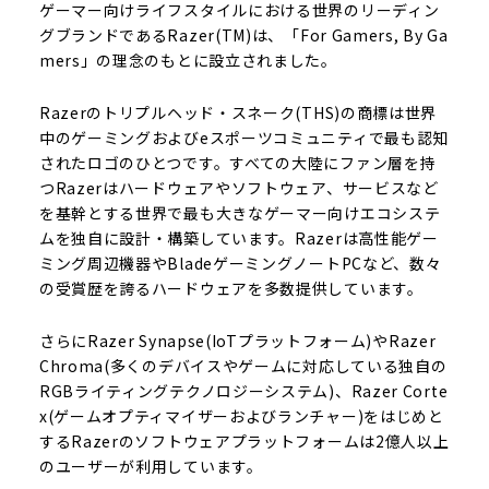
ゲーマー向けライフスタイルにおける世界のリーディン
グブランドであるRazer(TM)は、「For Gamers, By Ga
mers」の理念のもとに設立されました。
Razerのトリプルヘッド・スネーク(THS)の商標は世界
中のゲーミングおよびeスポーツコミュニティで最も認知
されたロゴのひとつです。すべての大陸にファン層を持
つRazerはハードウェアやソフトウェア、サービスなど
を基幹とする世界で最も大きなゲーマー向けエコシステ
ムを独自に設計・構築しています。Razerは高性能ゲー
ミング周辺機器やBladeゲーミングノートPCなど、数々
の受賞歴を誇るハードウェアを多数提供しています。
さらにRazer Synapse(IoTプラットフォーム)やRazer
Chroma(多くのデバイスやゲームに対応している独自の
RGBライティングテクノロジーシステム)、Razer Corte
x(ゲームオプティマイザーおよびランチャー)をはじめと
するRazerのソフトウェアプラットフォームは2億人以上
のユーザーが利用しています。