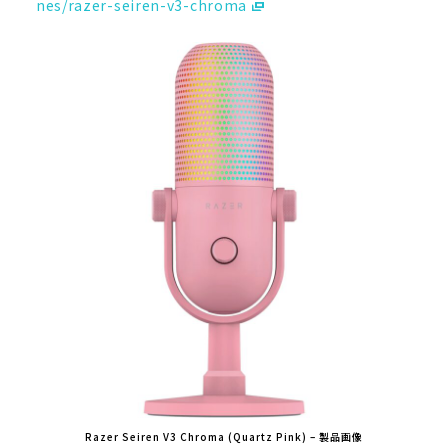
nes/razer-seiren-v3-chroma
Razer Seiren V3 Chroma (Quartz Pink) – 製品画像