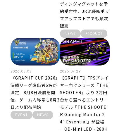
ディングマグネットを予
約受付中、JR池袋駅ポッ
プアップストアでも順次
販売
NEWS
PRODUCT
2026.08.03
2026.07.29
『GRAPHT CUP 2026』
【GRAPHT】FPSプレイ
決勝リーグ進出者6名が
ヤー向けシリーズ『THE
決定 8月8日決勝を開
SHOOTER』より 2万円
催、ゲーム内称号も8月3
台から選べるエントリー
日より配布開始
モデル『THE SHOOTE
R Gaming Monitor 2
EVENT
NEWS
4″ Essential』が登場
―QD-Mini LED・280H