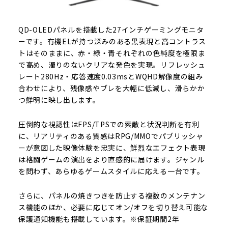
QD-OLEDパネルを搭載した27インチゲーミングモニタ
ーです。有機ELが持つ深みのある黒表現と高コントラス
トはそのままに、赤・緑・青それぞれの色純度を極限ま
で高め、濁りのないクリアな発色を実現。リフレッシュ
レート280Hz・応答速度0.03msとWQHD解像度の組み
合わせにより、残像感やブレを大幅に低減し、滑らかか
つ鮮明に映し出します。
圧倒的な視認性はFPS/TPSでの索敵と状況判断を有利
に、リアリティのある質感はRPG/MMOでパブリッシャ
ーが意図した映像体験を忠実に、鮮烈なエフェクト表現
は格闘ゲームの演出をより直感的に届けます。ジャンル
を問わず、あらゆるゲームスタイルに応える一台です。
さらに、パネルの焼きつきを防止する複数のメンテナン
ス機能のほか、必要に応じてオン/オフを切り替え可能な
保護通知機能も搭載しています。※保証期間2年