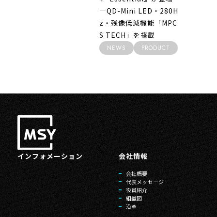
―QD-Mini LED・280H
z・残像低減機能「MPC
S TECH」を搭載
NEWS
PRODUCT
インフォメーション
会社情報
会社概要
代表メッセージ
役員紹介
組織図
沿革