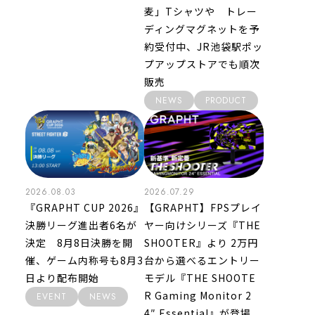
麦」Tシャツや トレー
ディングマグネットを予
約受付中、JR池袋駅ポッ
プアップストアでも順次
販売
NEWS
PRODUCT
2026.08.03
2026.07.29
『GRAPHT CUP 2026』
【GRAPHT】FPSプレイ
決勝リーグ進出者6名が
ヤー向けシリーズ『THE
決定 8月8日決勝を開
SHOOTER』より 2万円
催、ゲーム内称号も8月3
台から選べるエントリー
日より配布開始
モデル『THE SHOOTE
R Gaming Monitor 2
EVENT
NEWS
4″ Essential』が登場