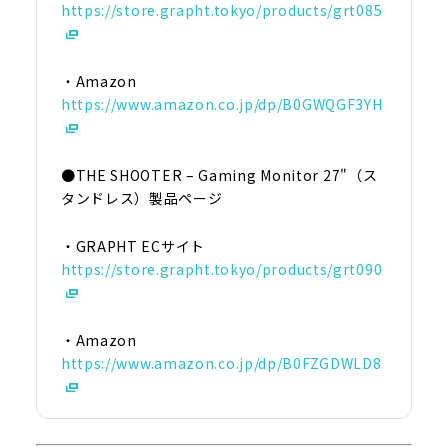
https://store.grapht.tokyo/products/grt085
・Amazon
https://www.amazon.co.jp/dp/B0GWQGF3YH
●THE SHOOTER – Gaming Monitor 27"（ス
タンドレス）製品ページ
・GRAPHT ECサイト
https://store.grapht.tokyo/products/grt090
・Amazon
https://www.amazon.co.jp/dp/B0FZGDWLD8