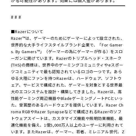
がる可能性があります。効果には個人差があります。
# # #
■Razerについて
Razer™は、ゲーマーのためにゲーマーによって設立された、
世界的な大手ライフスタイルブランド企業で、「For Gamer
s. By Gamers™」（ゲーマーの為にゲーマーが作る）をスロ
ーガンに掲げています。Razerのトリプルヘッド・スネーク
(THS)の商標は、世界中のゲーミングコミュニティやeスポー
ツコミュニティで最も認知されているロゴの一つです。あら
ゆる大陸にファンを持つRazerは、ハードウェア、ソフトウ
ェア、サービスで構成された、ゲーマーを対象とする世界最
大のエコシステムを設計・構築してきました。Razerは、高
性能ゲーミング周辺機器やBladeゲーミングノートPCといっ
た、受賞歴のあるハードウェアを提供しています。Razer Ch
roma RGBやRazer Synapseなどで構成されるRazerのソフ
トウェアスイートは、カスタマイズ機能や照明効果機能、最
適化機能を備え、1億5,000万人以上のユーザーに利用されて
います。またRazerは、ゲーマー、若者、ミレニアル世代、Z