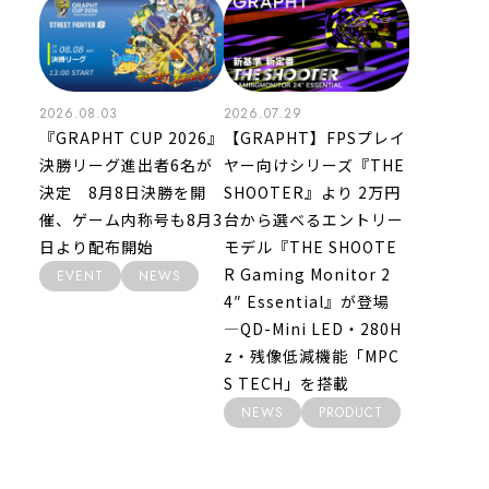
2026.08.03
2026.07.29
『GRAPHT CUP 2026』
【GRAPHT】FPSプレイ
決勝リーグ進出者6名が
ヤー向けシリーズ『THE
決定 8月8日決勝を開
SHOOTER』より 2万円
催、ゲーム内称号も8月3
台から選べるエントリー
日より配布開始
モデル『THE SHOOTE
R Gaming Monitor 2
EVENT
NEWS
4″ Essential』が登場
―QD-Mini LED・280H
z・残像低減機能「MPC
S TECH」を搭載
NEWS
PRODUCT