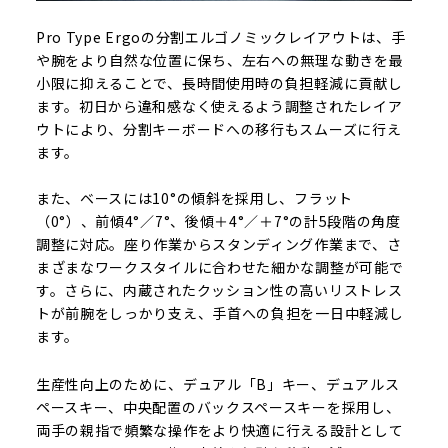
Pro Type Ergoの分割エルゴノミックレイアウトは、手
や腕をより自然な位置に保ち、左右への無理な動きを最
小限に抑えることで、長時間使用時の負担軽減に貢献し
ます。初日から違和感なく使えるよう調整されたレイア
ウトにより、分割キーボードへの移行もスムーズに行え
ます。
また、ベースには10°の傾斜を採用し、フラット
（0°）、前傾4°／7°、後傾＋4°／＋7°の計5段階の角度
調整に対応。座り作業からスタンディング作業まで、さ
まざまなワークスタイルに合わせた細かな調整が可能で
す。さらに、内蔵されたクッション性の高いリストレス
トが前腕をしっかり支え、手首への負担を一日中軽減し
ます。
生産性向上のために、デュアル「B」キー、デュアルス
ペースキー、中央配置のバックスペースキーを採用し、
両手の親指で頻繁な操作をより快適に行える設計として