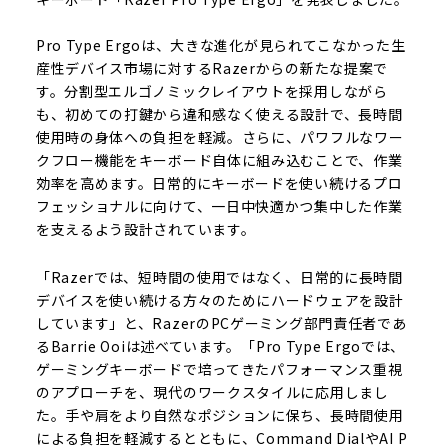
Pro Type Ergoは、大きな進化が見られてこなかった生
産性デバイス市場に対するRazerからの新たな提案で
す。分割型エルゴノミックレイアウトを採用しながら
も、初めての打鍵から違和感なく使える設計で、長時間
使用時の身体への負担を軽減。さらに、パワフルなワー
クフロー機能をキーボード自体に組み込むことで、作業
効率を高めます。日常的にキーボードを使い続けるプロ
フェッショナルに向けて、一日中快適かつ集中した作業
を支えるよう設計されています。
「Razerでは、短時間の使用ではなく、日常的に長時間
デバイスを使い続ける方々のためにハードウェアを設計
しています」と、RazerのPCゲーミング部門責任者であ
るBarrie Ooiは述べています。「Pro Type Ergoでは、
ゲーミングキーボードで培ってきたパフォーマンス重視
のアプローチを、現代のワークスタイルに応用しまし
た。手や肩をより自然なポジションに保ち、長時間使用
による負担を軽減するとともに、Command DialやAI P