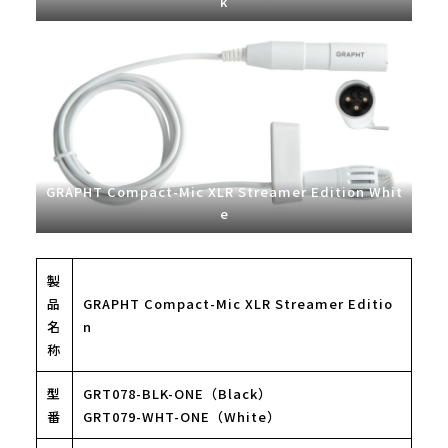
k
GRAPHT Compact-Mic XLR Streamer Edition Whit
e
製
品
GRAPHT Compact-Mic XLR Streamer Editio
名
n
称
型
GRT078-BLK-ONE（Black）
番
GRT079-WHT-ONE（White）