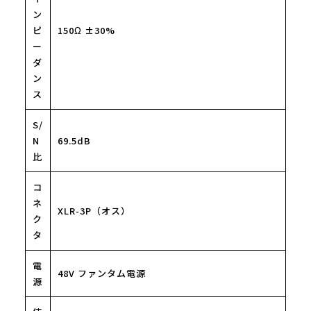
ン
ピ
150Ω ±30%
ー
ダ
ン
ス
S/
N
69.5dB
比
コ
ネ
XLR-3P（オス）
ク
タ
電
48V ファンタム電源
源