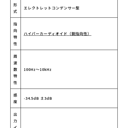
形
エレクトレットコンデンサー型
式
指
向
ハイパーカーディオイド（鋭指向性）
特
性
周
波
数
100Hz～10kHz
特
性
感
-34.5dB ±3dB
度
出
力
イ