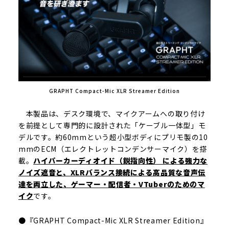
GRAPHT Compact-Mic XLR Streamer Edition
本製品は、デスク環境で、マイクアームへの取り付け
を前提として専門的に設計された「ケーブル一体型」モ
デルです。約60mmという超小型ボディにプリモ製の10
mmのECM（エレクトレットコンデンサーマイク）を搭
載。
ハイパーカーディオイド
（鋭指向性） による強力な
ノイズ遮音と、XLRバランス接続による高品質な音声伝
達を両立した、ゲーマー・配信者・VTuberのためのマ
イク
です。
●『GRAPHT Compact-Mic XLR Streamer Edition』