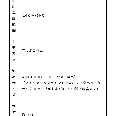
使
用
温
-10℃〜+50℃
度
範
囲
主
要
アルミニウム
素
材
製
品
W54.4 × H79.6 × D22.8（mm）
サ
（マイクアームジョイントを含むマイクヘッド部
イ
サイズ ※ケーブルおよびXLR-3P端子は含まず）
ズ
本
体
約124g