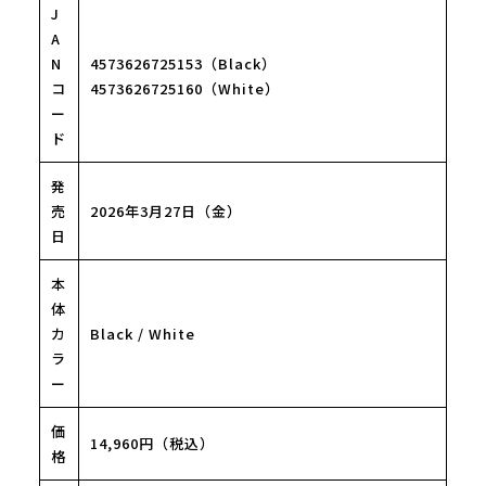
J
A
N
4573626725153（Black）
コ
4573626725160（White）
ー
ド
発
売
2026年3月27日（金）
日
本
体
カ
Black / White
ラ
ー
価
14,960円（税込）
格