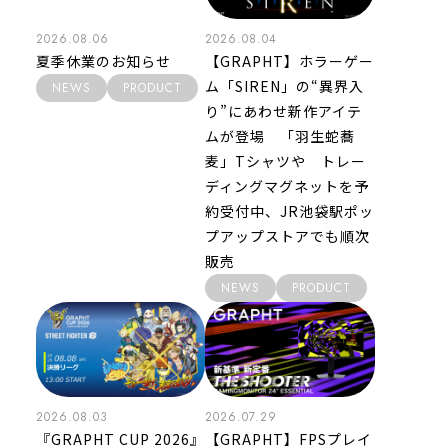
2026.08.06
2026.08.04
夏季休業のお知らせ
【GRAPHT】ホラーゲー
ム「SIREN」の“異界入
NEWS
PRODUCT
り”にあわせ新作アイテ
ムが登場 「羽生蛇蕎
麦」Tシャツや トレー
ディングマグネットを予
約受付中、JR池袋駅ポッ
プアップストアでも順次
販売
NEWS
PRODUCT
2026.08.03
2026.07.29
『GRAPHT CUP 2026』
【GRAPHT】FPSプレイ