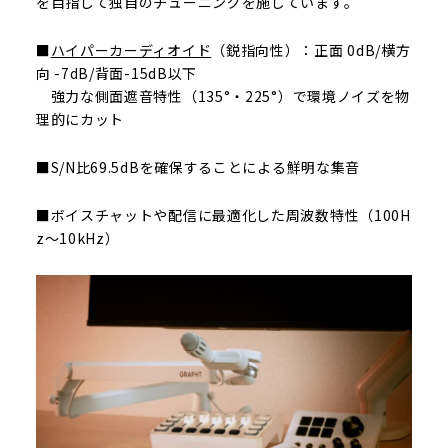
を目指して独自のチューニングを施しています。
■
ハイパーカーディオイド
（鋭指向性）：正面 0dB/横方
向 -7dB/背面-15dB以下
強力な側面遮音特性（135°・225°）で環境ノイズを物
理的にカット
■S/N比69.5dBを確保することによる鮮明な集音
■ボイスチャットや配信に最適化した周波数特性（100H
z〜10kHz）