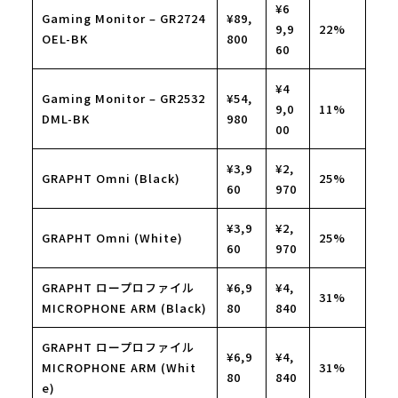
¥6
Gaming Monitor – GR2724
¥89,
9,9
22%
OEL-BK
800
60
¥4
Gaming Monitor – GR2532
¥54,
9,0
11%
DML-BK
980
00
¥3,9
¥2,
GRAPHT Omni (Black)
25%
60
970
¥3,9
¥2,
GRAPHT Omni (White)
25%
60
970
GRAPHT ロープロファイル
¥6,9
¥4,
31%
MICROPHONE ARM (Black)
80
840
GRAPHT ロープロファイル
¥6,9
¥4,
MICROPHONE ARM (Whit
31%
80
840
e)