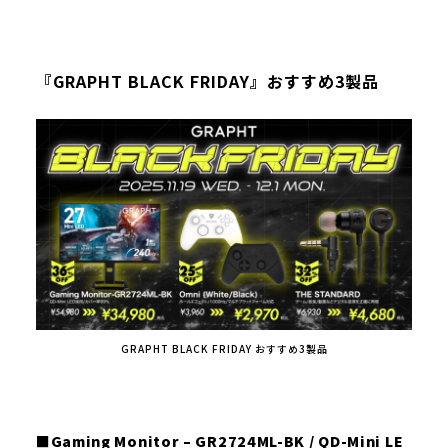
『GRAPHT BLACK FRIDAY』おすすめ3製品
GRAPHT BLACK FRIDAY おすすめ3製品
■Gaming Monitor – GR2724ML-BK / QD-Mini LE