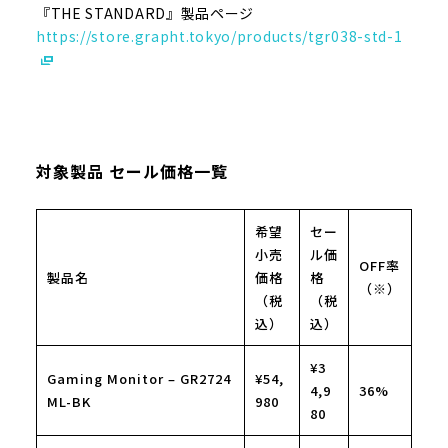
『THE STANDARD』製品ページ
https://store.grapht.tokyo/products/tgr038-std-1
対象製品 セール価格一覧
希望
セー
小売
ル価
OFF率
製品名
価格
格
（※）
（税
（税
込）
込）
¥3
Gaming Monitor – GR2724
¥54,
4,9
36%
ML-BK
980
80