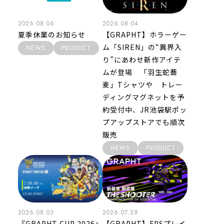
2026.08.06
2026.08.04
夏季休業のお知らせ
【GRAPHT】ホラーゲー
ム「SIREN」の“異界入
NEWS
PRODUCT
り”にあわせ新作アイテ
ムが登場 「羽生蛇蕎
麦」Tシャツや トレー
ディングマグネットを予
約受付中、JR池袋駅ポッ
プアップストアでも順次
販売
NEWS
PRODUCT
2026.08.03
2026.07.29
『GRAPHT CUP 2026』
【GRAPHT】FPSプレイ