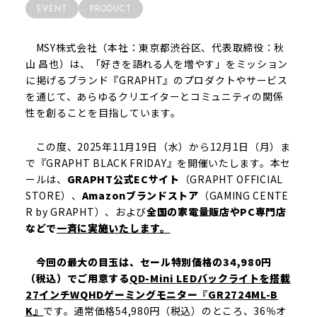
EVENT
PRODUCT
MSY株式会社（本社：東京都渋谷区、代表取締役：秋
山 昌也）は、「好きを語れる人を増やす」をミッション
に掲げるブランド『GRAPHT』のプロダクトやサービス
を通じて、あらゆるクリエイターとコミュニティの関係
性を創ることを目指しています。
この度、2025年11月19日（水）から12月1日（月）ま
で『GRAPHT BLACK FRIDAY』を開催いたします。本セ
ールは、
GRAPHT公式ECサイト
（GRAPHT OFFICIAL
STORE）、
Amazonブランドストア
（GAMING CENTE
R by GRAPHT）、および
全国の家電量販店やPC専門店
などで
一斉に実施いたします。
今回の最大の目玉は、セール特別価格の34,980円
（税込）でご用意する
QD-Mini LEDバックライトを搭載
27インチWQHDゲーミングモニター『GR2724ML-B
K』
です。通常価格54,980円（税込）のところ、36％オ