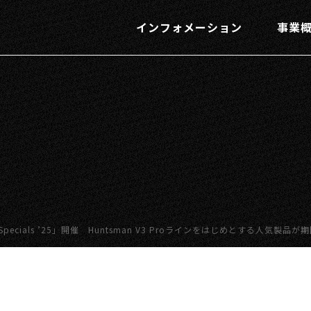
インフォメーション
事業
 Big Specials ’25」開催 Huntsman V3 Proラインをはじめとする人