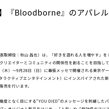
PHT】『Bloodborne』のア
表取締役：秋山 昌也）は、「好きを語れる人を増やす」をミ
クリエイターとコミュニティの関係性を創ることを目指し
5日（木）～9月28日（日）に幕張メッセで開催される東京ゲーム
・インタラクティブエンタテインメント）にインスパイアされ
行販売を行います。
となく目にする“YOU DIED”のメッセージを刺繍した
PHT』オリジナル製品をはじめ、「人形」や「時計塔のマリ