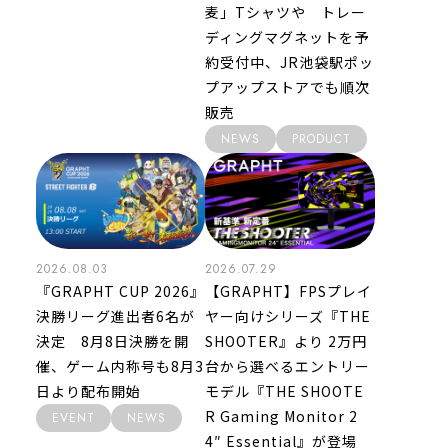
麦」Tシャツや トレー
ディングマグネットを予
約受付中、JR池袋駅ポッ
プアップストアでも順次
販売
NEWS
PRODUCT
2026.08.03
2026.07.29
『GRAPHT CUP 2026』
【GRAPHT】FPSプレイ
決勝リーグ進出者6名が
ヤー向けシリーズ『THE
決定 8月8日決勝を開
SHOOTER』より 2万円
催、ゲーム内称号も8月3
台から選べるエントリー
日より配布開始
モデル『THE SHOOTE
R Gaming Monitor 2
EVENT
NEWS
4″ Essential』が登場