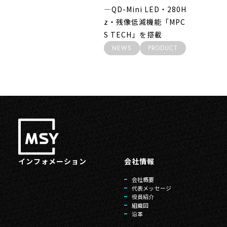
―QD-Mini LED・280H
z・残像低減機能「MPC
S TECH」を搭載
NEWS
PRODUCT
インフォメーション
会社情報
会社概要
代表メッセージ
役員紹介
組織図
沿革