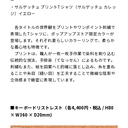
ー
・サルゲッチュ プリントTシャツ（サルゲッチュ カレッ
ジ）イエロー
各タイトルの世界観をプリントやワンポイント刺繍で
表現したTシャツに、ポップアップストア限定カラーが
登場します。それぞれ夏らしいカラーリングで、柔らか
な着心地も特徴です。
プリントは、職人が一枚一枚手作業で染料を刷り込む
伝統的な技法、手捺染（てなっせん）によるものです。
刺繍もまた、絵を図案へと的確に落とし込み、糸を重ね
ることや糸目（縫い目）を工夫することで微細な陰影や
立体感まで緻密に表現しています。
■キーボードリストレスト（各4,400円・税込 / H80
× W360 × D20mm）