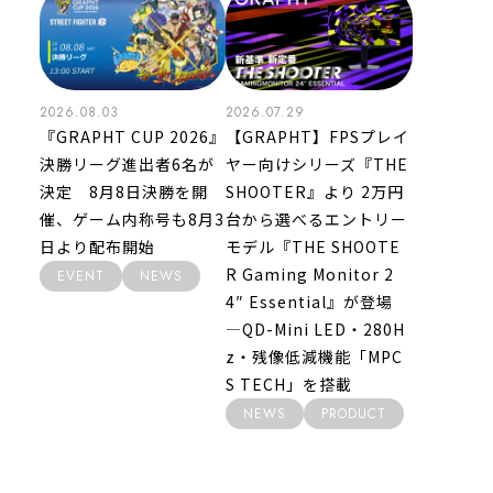
2026.08.03
2026.07.29
『GRAPHT CUP 2026』
【GRAPHT】FPSプレイ
決勝リーグ進出者6名が
ヤー向けシリーズ『THE
決定 8月8日決勝を開
SHOOTER』より 2万円
催、ゲーム内称号も8月3
台から選べるエントリー
日より配布開始
モデル『THE SHOOTE
R Gaming Monitor 2
EVENT
NEWS
4″ Essential』が登場
―QD-Mini LED・280H
z・残像低減機能「MPC
S TECH」を搭載
NEWS
PRODUCT