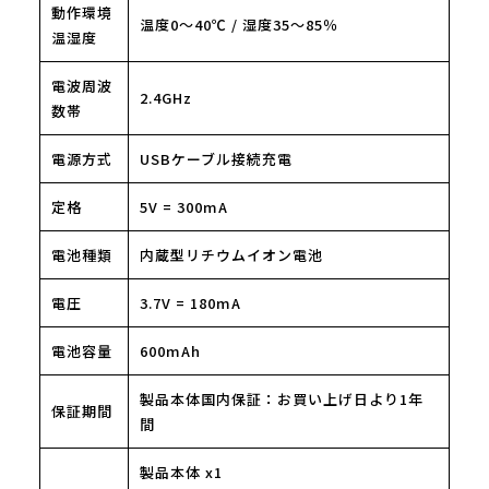
動作環境
温度0～40℃ / 湿度35～85％
温湿度
電波周波
2.4GHz
数帯
電源方式
USBケーブル接続充電
定格
5V = 300mA
電池種類
内蔵型リチウムイオン電池
電圧
3.7V = 180mA
電池容量
600mAh
製品本体国内保証：お買い上げ日より1年
保証期間
間
製品本体 x1