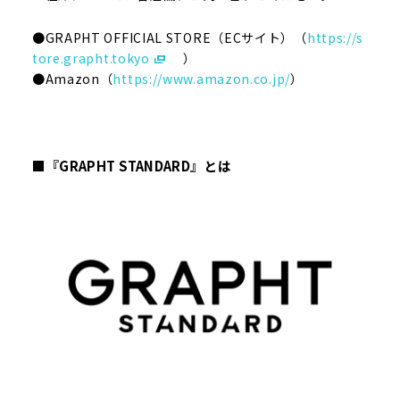
●GRAPHT OFFICIAL STORE（ECサイト）（
https://s
tore.grapht.tokyo
）
●Amazon（
https://www.amazon.co.jp/
）
■『GRAPHT STANDARD』とは