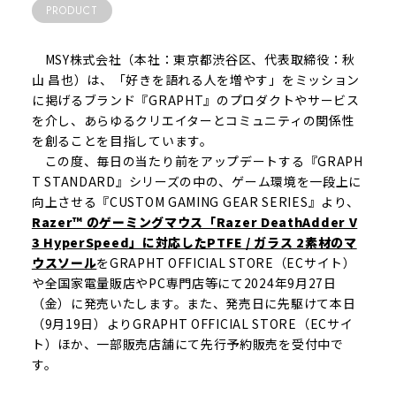
PRODUCT
MSY株式会社（本社：東京都渋谷区、代表取締役：秋
山 昌也）は、「好きを語れる人を増やす」をミッション
に掲げるブランド『GRAPHT』のプロダクトやサービス
を介し、あらゆるクリエイターとコミュニティの関係性
を創ることを目指しています。
この度、毎日の当たり前をアップデートする『GRAPH
T STANDARD』シリーズの中の、ゲーム環境を一段上に
向上させる『CUSTOM GAMING GEAR SERIES』より、
Razer™ のゲーミングマウス「Razer DeathAdder V
3 HyperSpeed」に対応したPTFE / ガラス 2素材のマ
ウスソール
をGRAPHT OFFICIAL STORE（ECサイト）
や全国家電量販店やPC専門店等にて2024年9月27日
（金）に発売いたします。また、発売日に先駆けて本日
（9月19日）よりGRAPHT OFFICIAL STORE（ECサイ
ト）ほか、一部販売店舗にて先行予約販売を受付中で
す。