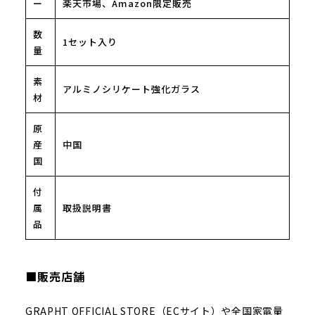
ー
楽天市場、Amazon限定販売
数
1セット入り
量
素
アルミノシリケート強化ガラス
材
原
産
中国
国
付
属
取扱説明書
品
■販売店舗
GRAPHT OFFICIAL STORE（ECサイト）や全国家電量