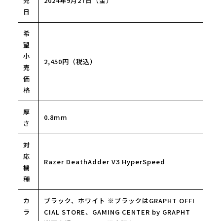
売
2024年9月27日（金）
日
希
望
小
2,450円（税込）
売
価
格
厚
0.8mm
さ
対
応
Razer DeathAdder V3 HyperSpeed
機
種
カ
ブラック、ホワイト ※ブラックはGRAPHT OFFI
ラ
CIAL STORE、GAMING CENTER by GRAPHT