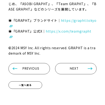
じめ、『ASOBI GRAPHT』、『Team GRAPHT』、『B
ASE GRAPHT』などのシリーズを展開しています。
◉『GRAPHT』ブランドサイト｜
https://grapht.tokyo
◉『GRAPHT』公式X｜
https://x.com/teamgrapht
©2024 MSY Inc. All rights reserved. GRAPHT is a tra
demark of MSY Inc.
PREVIOUS
NEXT
一覧へ戻る