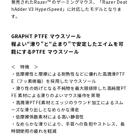
発売されたRazer™ のゲーミングマウス、「Razer Deat
hAdder V3 HyperSpeed」に対応したモデルとなりま
す。
GRAPHT PTFE マウスソール
程よい“滑り”と“止まり”で安定したエイムを可
能にするPTFE マウスソール
＜ 特徴 ＞
・低摩擦性と摩擦による耐熱性などに優れた高潤滑PTF
E（フッ素樹脂）を採用したマウスソール
・滑り性の妨げとなる不純物を最大限排除した高純度PT
FE 素材による滑りのよいマウス操作を実現
・高潤滑PTFE素材とエッジのラウンド加工によるスム
ーズな滑り出しとなめらかな滑走
・低摩擦係数素材による高い静音性
・なめらかな滑りにより、手首への負担やストレス、長
時間使用の疲れを軽減