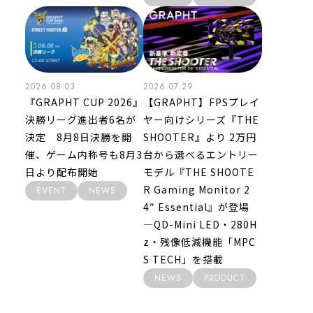
2026.08.03
2026.07.29
『GRAPHT CUP 2026』
【GRAPHT】FPSプレイ
決勝リーグ進出者6名が
ヤー向けシリーズ『THE
決定 8月8日決勝を開
SHOOTER』より 2万円
催、ゲーム内称号も8月3
台から選べるエントリー
日より配布開始
モデル『THE SHOOTE
R Gaming Monitor 2
EVENT
NEWS
4″ Essential』が登場
―QD-Mini LED・280H
z・残像低減機能「MPC
S TECH」を搭載
NEWS
PRODUCT