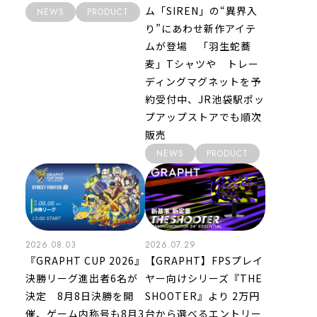
ム「SIREN」の“異界入
NEWS
PRODUCT
り”にあわせ新作アイテ
ムが登場 「羽生蛇蕎
麦」Tシャツや トレー
ディングマグネットを予
約受付中、JR池袋駅ポッ
プアップストアでも順次
販売
NEWS
PRODUCT
2026.08.03
2026.07.29
『GRAPHT CUP 2026』
【GRAPHT】FPSプレイ
決勝リーグ進出者6名が
ヤー向けシリーズ『THE
決定 8月8日決勝を開
SHOOTER』より 2万円
催、ゲーム内称号も8月3
台から選べるエントリー