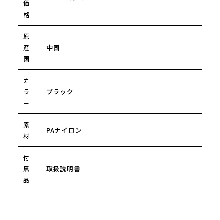
価
格
原
産
中国
国
カ
ラ
ブラック
ー
素
PAナイロン
材
付
属
取扱説明書
品