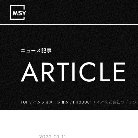
ニュース記事
ARTICLE
TOP
インフォメーション
PRODUCT
MSY株式会社の「GRAPHT」ブランドより 飛騨高山の伝統工芸“一位一刀彫”の技法を施した ハンドメイドの天然木のケース 「Real Wood Case for iPhone 13 / i
/
/
/
Phone 13 Pro」を 1月8日に小学館「大人の逸品」にて受注生
2022.01.11