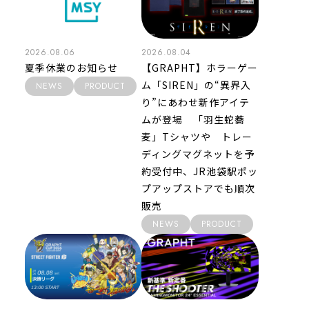
2026.08.06
2026.08.04
夏季休業のお知らせ
【GRAPHT】ホラーゲー
ム「SIREN」の“異界入
NEWS
PRODUCT
り”にあわせ新作アイテ
ムが登場 「羽生蛇蕎
麦」Tシャツや トレー
ディングマグネットを予
約受付中、JR池袋駅ポッ
プアップストアでも順次
販売
NEWS
PRODUCT