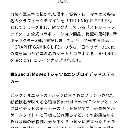
ジュアル
力強く筆文字で描かれた漢字・仮名・ローマ字の必殺技
名のグラフィックデザインを「TECHNIQUE SERIES」
としてシリーズ化し、続々発売している『ストリートフ
ァイター』公式コラボレーション商品、待望の第4弾に新
キャラクター3種が登場しました。今回発売する商品は
「GRAPHT GAMING LIFE」のうち、日本のゲーム文化
の礎を築いた往年の名作ゲームとコラボする「RETRO c
ollection」にラインナップされます。
■Special Moves Tシャツ&エンブロイデッドステッ
カー
ビックシルエットのTシャツに大きめにプリントされた
必殺技名が映える必殺技(Special Moves)Tシャツとエン
ブロイデッドステッカーのセット商品です。必殺技名が
ゲームタイトルと同様に知れ渡るほど、その必殺技名を
みれば誰の必殺技か分かるくらい個々に際立ったキャラ
クターの技にフォーカスしました。力強く筆文字で描か