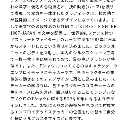
れた漢字・仮名の必殺技名と、技の動き(ムーブ)を波形
で表現して双方を一体化したグラフィックは、技の動き
が視覚的にイメージできるデザインになっています。そ
して筆文字の必殺技名の反対側には“STREET FIGHTER
1987-JAPAN”の文字を配置し、世界的にファンを持つ
『ストリートファイター』のルーツである1987年に日本
からスタートしたという意味を込めました。ビックシル
エットのボディを採用し、国内のシルクスクリーン工場
で一枚一枚丁寧に刷られており、質の高いプリントが特
徴です。また、Tシャツについてくるのはキャラクターの
エンブロイデッドステッカーです。各キャラクターの象
徴的な動きをそのままデザインに落とし込みました。ス
テッカーの縁取りは、各キャラクターのコスチュームの
色をベースに糸を選び、囲い縫いすることでシンプルな
モノクロのTシャツに映えるPOPな印象になるようデザ
インしました。お気に入りの必殺技名を見つけて付属す
るエンブロイデッドステッカーの位置を付け替えて自分
仕様にセルフカスタマイズが可能です。