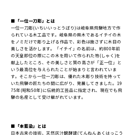
■「一位一刀彫」とは
一位一刀彫(いちいいっとうぼり)は岐阜県飛騨地方で作
られている木工品です。岐阜県の県木であるイチイの木
をノミだけで彫り上げる作品で、彩色は施さずに木目の
美しさを活かします。「イチイ」の名前は、約800年前
の天皇即位の際にこの木を用いて作られた笏(しゃく)を
献上したところ、その美しさと質の高さが「正一位」と
いう最高位を与えられたことが始まりと言われていま
す。そこから一位一刀彫は、優れた木彫り技術を持って
いた飛騨の匠たちの間に広がり、発展してきました。19
75年(昭和50年)に伝統的工芸品に指定され、現在でも飛
騨の名産として受け継がれています。
■「本藍染」とは
日本古来の技術、天然灰汁醗酵建(てんねんあくはっこう