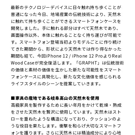
最新のテクノロジーデバイスに日々触れ持ち歩くことが
普通になった今日、地場産業の伝統技術により、天然木
に触れて持ち歩くことができるスマートフォンケースを
開発しました。手に触れる部分はすべて天然木であり、
画面操作以外、本体に触れることなく持ち運びが可能で
す。スマートフォン登場当初よりモデルごとに作り続け
てきた期間から、形状により天然木では作り得なかった
期間も経て、今回iPhone 12 / iPhone 12 ProよりReal
Wood Caseが完全復活します。「GRAPHT」は伝統技術
の価値と素材の価値を生かした新たな可能性をスマート
フォンケースに具現化し、新たな文化価値を感じられる
ライフスタイルのシーンを提案していきます。
■家具の産地である岐阜高山の天然木を使用
高級家具を製作するために長い年月をかけて乾燥・熟成
をさせた天然木を贅沢に使用しています。天然木はスト
ローを重ねたような構造になっており、クッションのよ
うな役目を果たします。衝撃を和らげ大切なスマートフ
ォンを護ります。さらに天然木には精油成分により心地