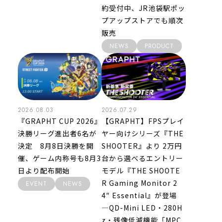
約受付中、JR池袋駅ポッ
プアップストアでも順次
販売
NEWS
PRODUCT
2026.08.03
2026.07.29
『GRAPHT CUP 2026』
【GRAPHT】FPSプレイ
決勝リーグ進出者6名が
ヤー向けシリーズ『THE
決定 8月8日決勝を開
SHOOTER』より 2万円
催、ゲーム内称号も8月3
台から選べるエントリー
日より配布開始
モデル『THE SHOOTE
R Gaming Monitor 2
EVENT
NEWS
4″ Essential』が登場
―QD-Mini LED・280H
z・残像低減機能「MPC