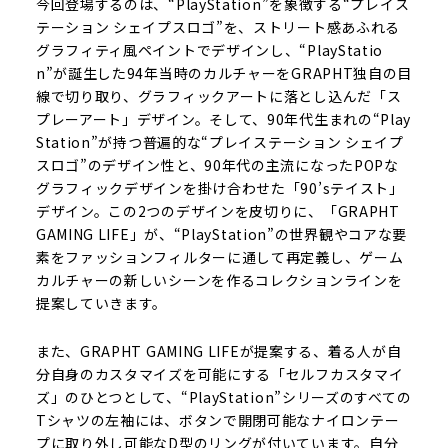
今回登場するのは、“PlayStation”を象徴する“プレイス
テーション シェイプスロゴ”を、ストリート感あふれる
グラフィティ風ペイントでデザインし、“PlayStatio
n”が誕生した94年当時のカルチャーをGRAPHT独自の目
線で切り取り、グラフィックアートに落とし込んだ「ス
プレーアート」デザイン。そして、90年代生まれの“Play
Station”が持つ普遍的な“プレイステーション シェイプ
スロゴ”のデザイン性と、90年代の主流になったPOPな
グラフィックデザインを掛け合わせた「90’sテイスト」
デザイン。この2つのデザインを皮切りに、「GRAPHT
GAMING LIFE」が、“PlayStation”の世界観やコアな要
素をファッションフィルターに通して再定義し、ゲーム
カルチャーの新しいシーンを作るコレクションラインを
提案していきます。
また、GRAPHT GAMING LIFEが提案する、着る人が自
分自身のカスタマイズを可能にする「セルフカスタマイ
ズ」のひとつとして、“PlayStation”シリーズのすべての
Tシャツの左袖には、ボタンで開閉可能なナイロンテー
プに取り外し可能なD型のリングが付いています。自分