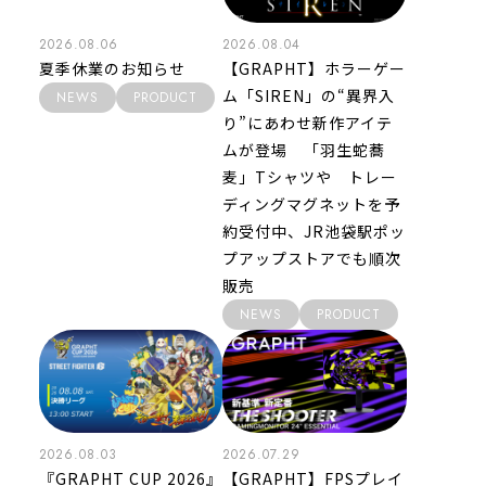
2026.08.06
2026.08.04
夏季休業のお知らせ
【GRAPHT】ホラーゲー
ム「SIREN」の“異界入
NEWS
PRODUCT
り”にあわせ新作アイテ
ムが登場 「羽生蛇蕎
麦」Tシャツや トレー
ディングマグネットを予
約受付中、JR池袋駅ポッ
プアップストアでも順次
販売
NEWS
PRODUCT
2026.08.03
2026.07.29
『GRAPHT CUP 2026』
【GRAPHT】FPSプレイ