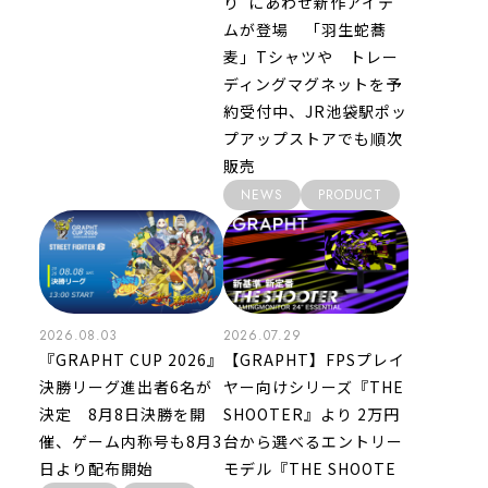
り”にあわせ新作アイテ
ムが登場 「羽生蛇蕎
麦」Tシャツや トレー
ディングマグネットを予
約受付中、JR池袋駅ポッ
プアップストアでも順次
販売
NEWS
PRODUCT
2026.08.03
2026.07.29
『GRAPHT CUP 2026』
【GRAPHT】FPSプレイ
決勝リーグ進出者6名が
ヤー向けシリーズ『THE
決定 8月8日決勝を開
SHOOTER』より 2万円
催、ゲーム内称号も8月3
台から選べるエントリー
日より配布開始
モデル『THE SHOOTE