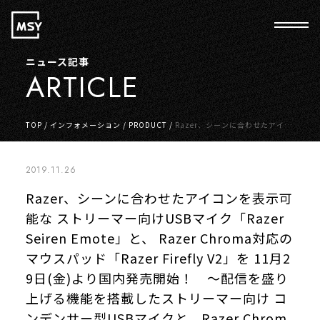
ニュース記事
ARTICLE
TOP
/
インフォメーション
/
PRODUCT
/
Razer、シーンに合わせたアイコ
ンを表示可能な ストリーマー向けUSBマイク「Razer Seiren Emote」と、
Razer Chroma対応のマウスパッド「Razer Firefly V2」を 11月29日(金)
より国内発売開始！ ～配信を盛り上げる機能を搭載したストリーマー向け
2019.11.26
コンデンサー型USBマイクと、Razer Chroma対応を果たした 「Razer Fir
efly」の最新モデルが登場～
Razer、シーンに合わせたアイコンを表示可
能な ストリーマー向けUSBマイク「Razer
Seiren Emote」と、 Razer Chroma対応の
マウスパッド「Razer Firefly V2」を 11月2
9日(金)より国内発売開始！ ～配信を盛り
上げる機能を搭載したストリーマー向け コ
ンデンサー型USBマイクと、Razer Chrom