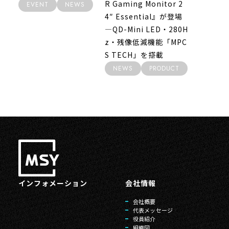
R Gaming Monitor 2
EVENT
NEWS
4″ Essential』が登場
―QD-Mini LED・280H
z・残像低減機能「MPC
S TECH」を搭載
NEWS
PRODUCT
インフォメーション
会社情報
会社概要
代表メッセージ
役員紹介
組織図