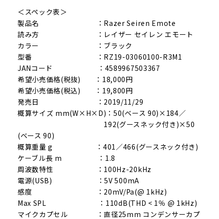
＜スペック表＞
製品名 ：Razer Seiren Emote
読み方 ：レイザー セイレン エモート
カラー ：ブラック
型番 ：RZ19-03060100-R3M1
JANコード ：4589967503367
希望小売価格(税抜) ：18,000円
希望小売価格(税込) ：19,800円
発売日 ：2019/11/29
概算サイズ mm(W×H×D)：50(ベース 90)×184／
192(グースネック付き)×50
(ベース 90)
概算重量 g ：401／466(グースネック付き)
ケーブル長 m ：1.8
周波数特性 ：100Hz-20kHz
電源(USB) ：5V 500mA
感度 ：20mV/Pa(@ 1kHz)
Max SPL ：110dB(THD < 1％ @ 1kHz)
マイクカプセル ：直径25mm コンデンサーカプ