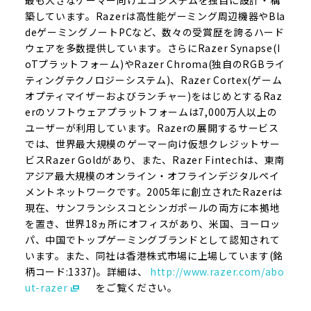
最も大きなゲーマー向けエコシステムを独自に設計・構
築しています。Razerは高性能ゲーミング周辺機器やBla
deゲーミングノートPCなど、数々の受賞歴を誇るハード
ウェアを多数提供しています。さらにRazer Synapse(I
oTプラットフォーム)やRazer Chroma(独自のRGBライ
ティングテクノロジーシステム)、Razer Cortex(ゲーム
オプティマイザーおよびランチャー)をはじめとするRaz
erのソフトウェアプラットフォームは7,000万人以上の
ユーザーが利用しています。Razerの展開するサービス
では、世界最大規模のゲーマー向け仮想クレジットサー
ビスRazer Goldがあり、また、Razer Fintechは、東南
アジア最大規模のオンライン・オフラインデジタルペイ
メントネットワークです。2005年に創立されたRazerは
現在、サンフランシスコとシンガポールの両方に本拠地
を置き、世界18ヵ所にオフィスがあり、米国、ヨーロッ
パ、中国でトップゲーミングブランドとして認知されて
います。また、同社は香港株式市場に上場しています(銘
柄コード:1337)。詳細は、
http://www.razer.com/abo
ut-razer
をご覧ください。