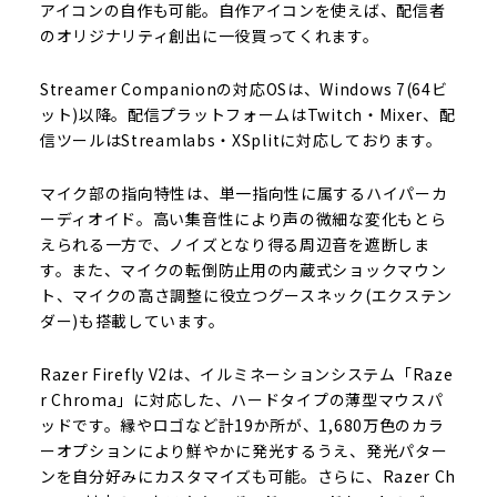
アイコンの自作も可能。自作アイコンを使えば、配信者
のオリジナリティ創出に一役買ってくれます。
Streamer Companionの対応OSは、Windows 7(64ビ
ット)以降。配信プラットフォームはTwitch・Mixer、配
信ツールはStreamlabs・XSplitに対応しております。
マイク部の指向特性は、単一指向性に属するハイパーカ
ーディオイド。高い集音性により声の微細な変化もとら
えられる一方で、ノイズとなり得る周辺音を遮断しま
す。また、マイクの転倒防止用の内蔵式ショックマウン
ト、マイクの高さ調整に役立つグースネック(エクステン
ダー)も搭載しています。
Razer Firefly V2は、イルミネーションシステム「Raze
r Chroma」に対応した、ハードタイプの薄型マウスパ
ッドです。縁やロゴなど計19か所が、1,680万色のカラ
ーオプションにより鮮やかに発光するうえ、発光パター
ンを自分好みにカスタマイズも可能。さらに、Razer Ch