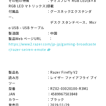
その他の特徴 ：ディスプレイ RGB LED(8×8
RGB LED マトリックス)搭載
付属品 ：グースネックエクステンダ
ー、
デスク スタンドベース、Micr
o USB – USB ケーブル
製造国 ：中国
製品Web ページURL ：
https://www2.razer.com/jp-jp/gaming-broadcaste
r/razer-seiren-emote
製品名 ：Razer Firefly V2
読み方 ：レイザー ファイアフライ ブイ
ツー
型番 ：RZ02-03020100-R3M1
JAN ：4589967503848
カラー ：ブラック
発売日 ：2019/11/29