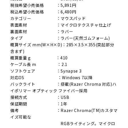
税抜希望小売価格 ：5,891円
税込希望小売価格 ：6,480円
カテゴリー ：マウスパッド
表面素材 ：マイクロテクスチャ仕上げ
裏面素材 ：ラバー
タイプ ：ラバー(天然ゴムフォーム)
概算サイズ mm(W×H×D)：285×3.5×355(突起部分
含まず)
概算重量 g ：410
ケーブル長 m ：2.1
ソフトウェア ：Synapse 3
対応OS ：Windows 7以降
バックライト ：搭載(Razer Chroma 対応)ハ
イポリマー オプティック ファイバー採用
接続方式 ：USB
保証期間 ：1年
備考 ：Razer Chroma(TM)カスタマ
イズ可能な
RGBライティング。マイクロ