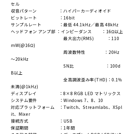
セル
収音パターン ：ハイパーカーディオイド
ビットレート ：16bit
サンプルレート ：最低 44.1kHz／最高 48kHz
ヘッドフォン アンプ部 ：インピーダンス ：16Ω以上
最大出力(RMS) ：110
mW(@16Ω)
周波数特性 ：20Hz
～20kHz
SN比 ：100d
B以上
全高調波歪み率(THD)：0.1％
未満(@1kHz)
ディスプレイ ：8×8 RGB LED マトリックス
システム要件 ：Windows 7、8、10
対応プラットフォーム ：Twitch、Streamlabs、XSpl
it、Mixer
接続方式 ：USB
保証期間 ：1年間